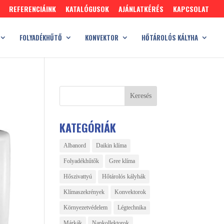
REFERENCIÁINK
KATALÓGUSOK
AJÁNLATKÉRÉS
KAPCSOLAT
FOLYADÉKHŰTŐ
KONVEKTOR
HŐTÁROLÓS KÁLYHA
KATEGÓRIÁK
Albanord
Daikin klíma
Folyadékhűtők
Gree klíma
Hőszivattyú
Hőtárolós kályhák
Klímaszekrények
Konvektorok
Környezetvédelem
Légtechnika
Márkák
Napkollektorok