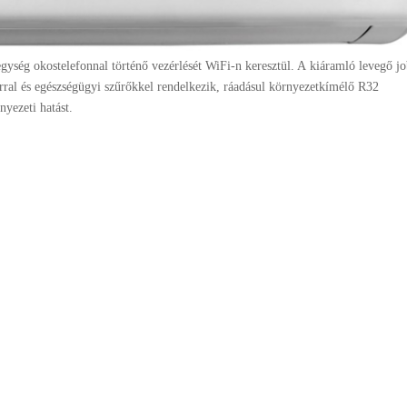
gység okostelefonnal történő vezérlését WiFi-n keresztül. A kiáramló levegő j
rral és egészségügyi szűrőkkel rendelkezik, ráadásul környezetkímélő R32
nyezeti hatást.