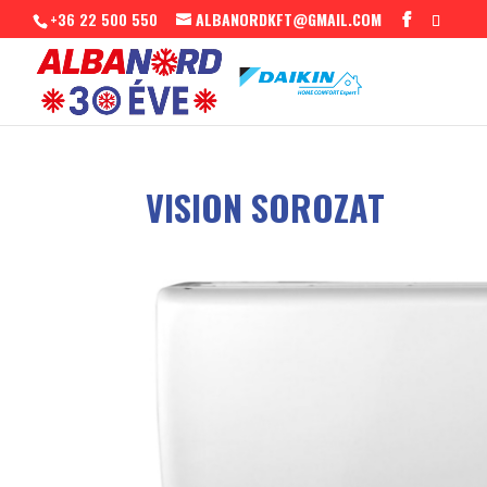
+36 22 500 550
ALBANORDKFT@GMAIL.COM
VISION SOROZAT