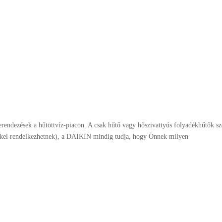
rendezések a hűtöttvíz-piacon. A csak hűtő vagy hőszivattyús folyadékhűtők sz
mekkel rendelkezhetnek), a DAIKIN mindig tudja, hogy Önnek milyen