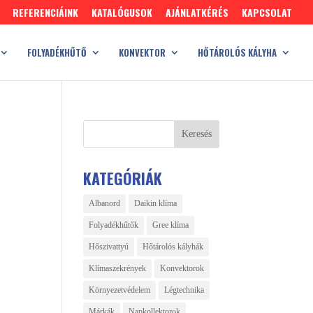
REFERENCIÁINK
KATALÓGUSOK
AJÁNLATKÉRÉS
KAPCSOLAT
FOLYADÉKHŰTŐ
KONVEKTOR
HŐTÁROLÓS KÁLYHA
KATEGÓRIÁK
Albanord
Daikin klíma
Folyadékhűtők
Gree klíma
Hőszivattyú
Hőtárolós kályhák
Klímaszekrények
Konvektorok
Környezetvédelem
Légtechnika
Márkák
Napkollektorok