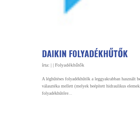
DAIKIN FOLYADÉKHŰTŐK
írta:
|
|
Folyadékhűtők
A léghűtéses folyadékhűtők a leggyakrabban használt be
választéka mellett (melyek beépített hidraulikus ele
folyadékhűtőre...