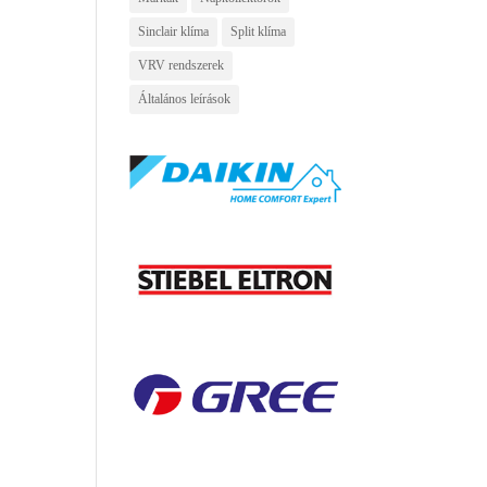
Sinclair klíma
Split klíma
VRV rendszerek
Általános leírások