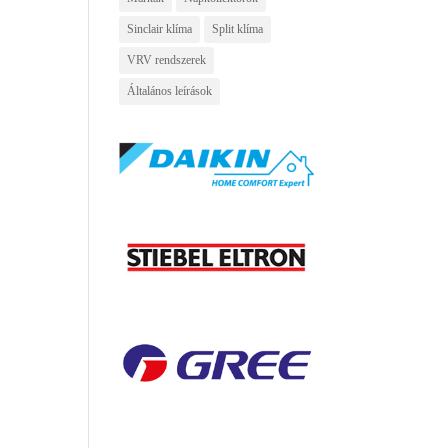
Sinclair klíma
Split klíma
VRV rendszerek
Általános leírások