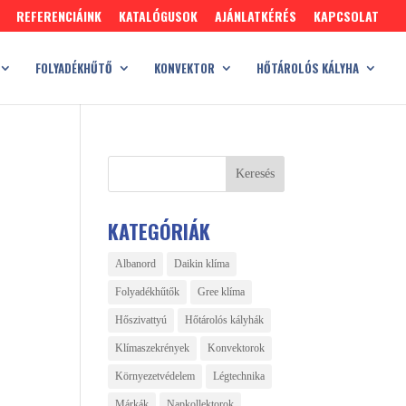
REFERENCIÁINK
KATALÓGUSOK
AJÁNLATKÉRÉS
KAPCSOLAT
FOLYADÉKHŰTŐ
KONVEKTOR
HŐTÁROLÓS KÁLYHA
KATEGÓRIÁK
Albanord
Daikin klíma
Folyadékhűtők
Gree klíma
Hőszivattyú
Hőtárolós kályhák
Klímaszekrények
Konvektorok
Környezetvédelem
Légtechnika
Márkák
Napkollektorok