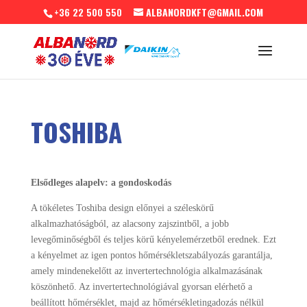
+36 22 500 550
ALBANORDKFT@GMAIL.COM
TOSHIBA
Elsődleges alapelv: a gondoskodás
A tökéletes Toshiba design előnyei a széleskörű
alkalmazhatóságból, az alacsony zajszintből, a jobb
levegőminőségből és teljes körű kényelemérzetből erednek. Ezt
a kényelmet az igen pontos hőmérsékletszabályozás garantálja,
amely mindenekelőtt az invertertechnológia alkalmazásának
köszönhető. Az invertertechnológiával gyorsan elérhető a
beállított hőmérséklet, majd az hőmérsékletingadozás nélkül