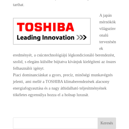
tarthat.
A japán
mérnökök
világszínv
onalú
tervezésén
ek
eredményét, a csúcstechnológiájú légkondicionáló berendezést,
szolid, s elegáns külsőbe bújtatva kívánjuk kielégíteni az összes
felhasználói igényt.
Piaci dominanciánkat a gyors, precíz, minőségi munkavégzés
jelenti, ami mellé a TOSHIBA klímaberendezések alacsony
energiafogyasztása és a nagy áthidalható teljesítményének
tökéletes egyensúlya hozza el a holnap luxusát.