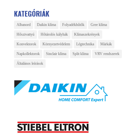
KATEGÓRIÁK
Albanord
Daikin klíma
Folyadékhűtők
Gree klíma
Hőszivattyú
Hőtárolós kályhák
Klímaszekrények
Konvektorok
Környezetvédelem
Légtechnika
Márkák
Napkollektorok
Sinclair klíma
Split klíma
VRV rendszerek
Általános leírások